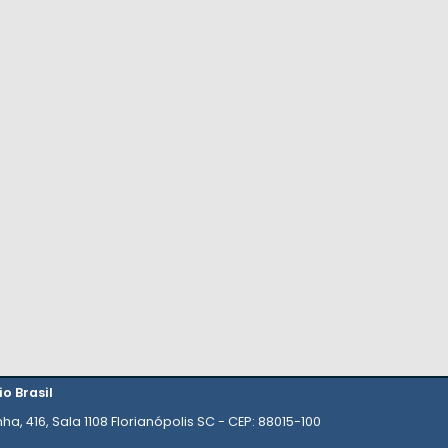
io Brasil
ha, 416, Sala 1108 Florianópolis SC - CEP: 88015-100