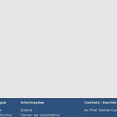
ipal
Informações
Contato - Escritór
e
Sobre
Av. Pref. Osmar Cun
aforma
Torne-se Voluntário